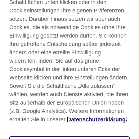
Schaltflächen unten klicken oder in den
Cookieeinstellungen Ihre eigenen Präferenzen
Kontakt
setzen. Darüber hinaus setzen wir aber auch
Cookies, die als notwendige Cookies ohne Ihre
Facebook
Twitter
Einwilligung gesetzt werden dürfen. Sie können
YouTube
Instagram
Ihre getroffene Entscheidung später jederzeit
ändern oder eine erteilte Einwilligung
TikTok
widerrufen, indem Sie auf das grüne
Cookiesymbol in der linken unteren Ecke der
Webseite klicken und ihre Einstellungen ändern.
British Council global
Soweit Sie die Schaltfläche „Alle zulassen“
wählen, werden auch Dienste aktiviert, die Ihren
Datenschutzerklärung
Sitz außerhalb der Europäischen Union haben
Nutzungsbedingungen
(z.B. Google Analytics). Weitere Informationen
Your comments and complaints
erhalten Sie in unserer
Datenschutzerklärung.
Cookies
Sitemap