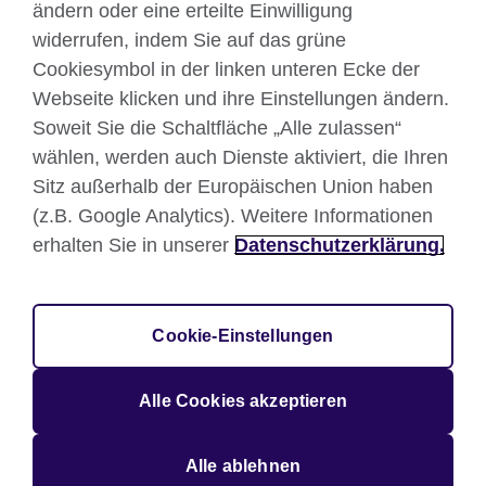
ändern oder eine erteilte Einwilligung
TikTok
widerrufen, indem Sie auf das grüne
Cookiesymbol in der linken unteren Ecke der
Webseite klicken und ihre Einstellungen ändern.
British Council global
Soweit Sie die Schaltfläche „Alle zulassen“
wählen, werden auch Dienste aktiviert, die Ihren
Datenschutzerklärung
Sitz außerhalb der Europäischen Union haben
Nutzungsbedingungen
(z.B. Google Analytics). Weitere Informationen
Your comments and complaints
erhalten Sie in unserer
Datenschutzerklärung.
Cookies
Sitemap
Impressum
Cookie-Einstellungen
© 2026 British Council
Großbritanniens internationale Organisation für
Alle Cookies akzeptieren
Kulturbeziehungen und Bildungschancen. Registrierte
Wohltätigkeitsorganisation: 209131 (England und Wales)
Alle ablehnen
SC037733 (Schottland).