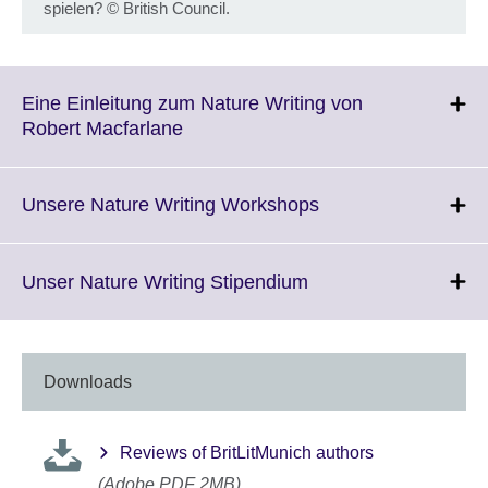
spielen?
©
British Council.
Eine Einleitung zum Nature Writing von
Click
Robert Macfarlane
to
expand.
More
Click
Unsere Nature Writing Workshops
information
to
available.
expand.
More
Click
Unser Nature Writing Stipendium
information
to
available.
expand.
More
information
Downloads
available.
Reviews of BritLitMunich authors
(Adobe PDF 2MB)