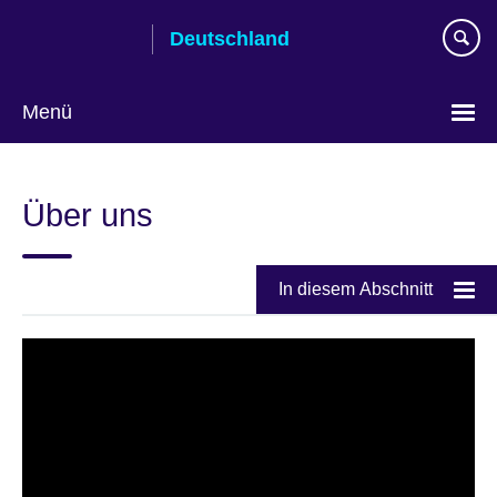
Skip
Deutschland
to
main
content
Menü
Sprache
auswählen
Über uns
In diesem Abschnitt