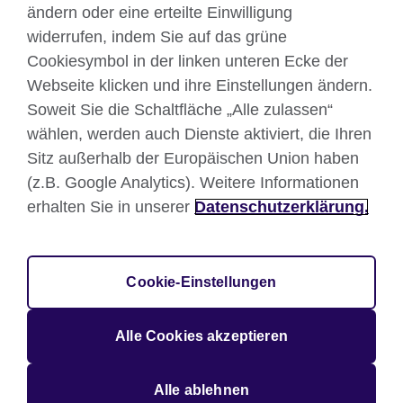
ändern oder eine erteilte Einwilligung
TikTok
widerrufen, indem Sie auf das grüne
Cookiesymbol in der linken unteren Ecke der
Webseite klicken und ihre Einstellungen ändern.
British Council global
Soweit Sie die Schaltfläche „Alle zulassen“
Datenschutzerklärung
wählen, werden auch Dienste aktiviert, die Ihren
Sitz außerhalb der Europäischen Union haben
Nutzungsbedingungen
(z.B. Google Analytics). Weitere Informationen
Your comments and complaints
erhalten Sie in unserer
Datenschutzerklärung.
Cookies
Sitemap
Impressum
Cookie-Einstellungen
© 2026 British Council
Großbritanniens internationale Organisation für
Alle Cookies akzeptieren
Kulturbeziehungen und Bildungschancen. Registrierte
Wohltätigkeitsorganisation: 209131 (England und Wales)
SC037733 (Schottland).
Alle ablehnen