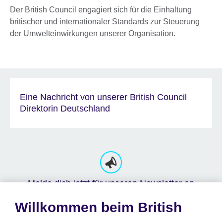
Der British Council engagiert sich für die Einhaltung
britischer und internationaler Standards zur Steuerung
der Umwelteinwirkungen unserer Organisation.
Eine Nachricht von unserer British Council
Direktorin Deutschland
Melde dich jetzt für unseren Newsletter an
Erfahre als eine/r der Ersten von unseren
Willkommen beim British
Veranstaltungen und Projekten