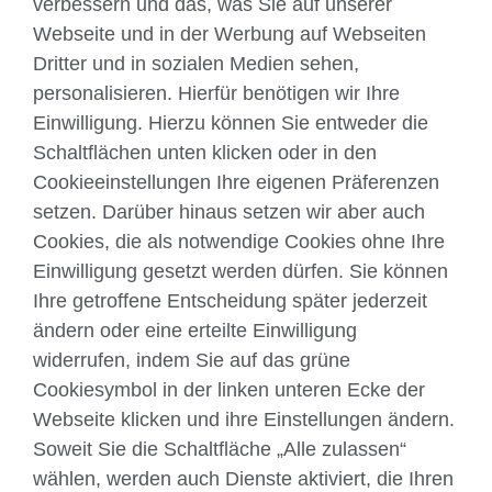
verbessern und das, was Sie auf unserer
Webseite und in der Werbung auf Webseiten
Dritter und in sozialen Medien sehen,
Über uns
personalisieren. Hierfür benötigen wir Ihre
Englisch unterrichten
Einwilligung. Hierzu können Sie entweder die
Schaltflächen unten klicken oder in den
Cookieeinstellungen Ihre eigenen Präferenzen
Kontakt
setzen. Darüber hinaus setzen wir aber auch
Cookies, die als notwendige Cookies ohne Ihre
Facebook
Twitter
Einwilligung gesetzt werden dürfen. Sie können
YouTube
Instagram
Ihre getroffene Entscheidung später jederzeit
ändern oder eine erteilte Einwilligung
TikTok
widerrufen, indem Sie auf das grüne
Cookiesymbol in der linken unteren Ecke der
Webseite klicken und ihre Einstellungen ändern.
British Council global
Soweit Sie die Schaltfläche „Alle zulassen“
wählen, werden auch Dienste aktiviert, die Ihren
Datenschutzerklärung