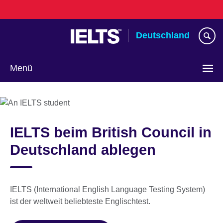
Skip
to
main
Deutschland
content
Menü
Sprache
auswählen
IELTS beim British Council in
Deutschland ablegen
IELTS (International English Language Testing System)
ist der weltweit beliebteste Englischtest.