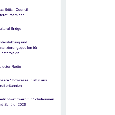
as British Council
iteraturseminar
ultural Bridge
nterstützung und
inanzierungsquellen für
unstprojekte
elector Radio
nsere Showcases: Kultur aus
roßbritannien
edichtwettbwerb für Schülerinnen
nd Schüler 2026