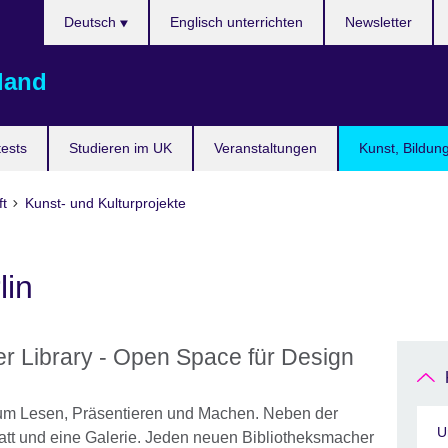
Sprache
Deutsch
Englisch unterrichten
Newsletter
auswählen
land
ests
Studieren im UK
Veranstaltungen
Kunst, Bildun
ft
Kunst- und Kulturprojekte
lin
r Library - Open Space für Design
 zum Lesen, Präsentieren und Machen. Neben der
U
tatt und eine Galerie. Jeden neuen Bibliotheksmacher