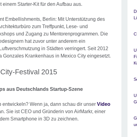
t einem Starter-Kit für den Aufbau aus.
D
L
nt Embellishments, Berlin: Mit Unterstützung des
Architekturbüro zum Treffpunkt, Lese- und
orkshops und Zugang zu Mentorenprogrammen. Die
C
iedesignern hat zuvor unter anderem ein
Luftverschmutzung in Städten verringert. Seit 2012
U
a Gonzales Krankenhaus in Mexico City eingesetzt.
F
K
ity-Festival 2015
S
pps aus Deutschlands Startup-Szene
U
G
p entwickeln? Wenn ja, dann schau dir unser
Video
n. Sie ist CEO und Gründerin von AirMarkr, einer
G
it dem Smartphone in 3D zu zeichnen.
u