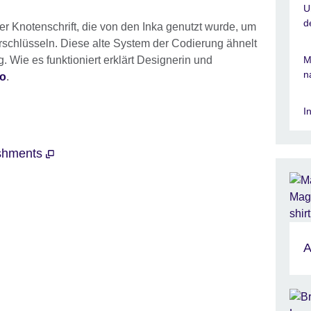
U
d
er Knotenschrift, die von den Inka genutzt wurde, um
rschlüsseln. Diese alte System der Codierung ähnelt
. Wie es funktioniert erklärt Designerin und
M
n
eo
.
I
ishments
A