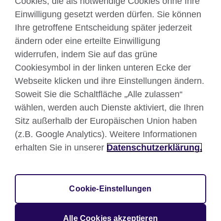
Cookies, die als notwendige Cookies ohne Ihre
Facebook
Twitter
Einwilligung gesetzt werden dürfen. Sie können
YouTube
Instagram
Ihre getroffene Entscheidung später jederzeit
ändern oder eine erteilte Einwilligung
TikTok
widerrufen, indem Sie auf das grüne
Cookiesymbol in der linken unteren Ecke der
Webseite klicken und ihre Einstellungen ändern.
British Council global
Soweit Sie die Schaltfläche „Alle zulassen“
wählen, werden auch Dienste aktiviert, die Ihren
Datenschutzerklärung
Sitz außerhalb der Europäischen Union haben
Nutzungsbedingungen
(z.B. Google Analytics). Weitere Informationen
Your comments and complaints
erhalten Sie in unserer
Datenschutzerklärung.
Cookies
Sitemap
Impressum
Cookie-Einstellungen
© 2026 British Council
Großbritanniens internationale Organisation für
Alle Cookies akzeptieren