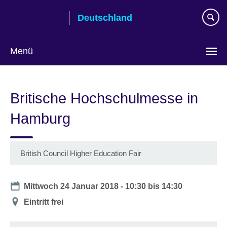
Skip
Deutschland
to
main
content
Menü
Sprache
auswählen
Britische Hochschulmesse in
Hamburg
British Council Higher Education Fair
Date
Mittwoch 24 Januar 2018 -
10:30
bis
14:30
Location
Eintritt frei