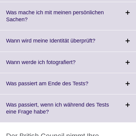
available.
expand.
More
Was mache ich mit meinen persönlichen
informatio
Click
Sachen?
available.
to
expand.
More
Click
Wann wird meine Identität überprüft?
information
to
available.
expand.
More
Click
Wann werde ich fotografiert?
information
to
available.
expand.
More
Click
Was passiert am Ende des Tests?
information
to
available.
expand.
More
Was passiert, wenn ich während des Tests
information
Click
eine Frage habe?
available.
to
expand.
More