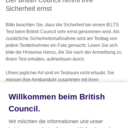
Der British Council nimmt Ihre
information
Sicherheit ernst
available.
Bitte beachten Sie, dass die Sicherheit bei einem IELTS
Test beim British Council sehr ernst genommen wird. Als
zusätzliche Sicherheitsmaßnahme wird am Testtag von
jedem Testteilnehmer ein Foto gemacht. Lesen Sie sich
bitte die Hinweise hierzu, die Sie nach der Anmeldung zu
Ihrem Test erhalten, aufmerksam durch.
Uhren jeglicher Art sind im Testraum nicht erlaubt. Sie
müssen Ihre Armbanduhr zusammen mit ihren
persönlichen Sachen im sicheren Aufbewahrungsbereich
lassen. Im Testraum ist eine Uhr vorhanden.
Willkommen beim British
Council.
Teilen
Wir möchten die Informationen und unser