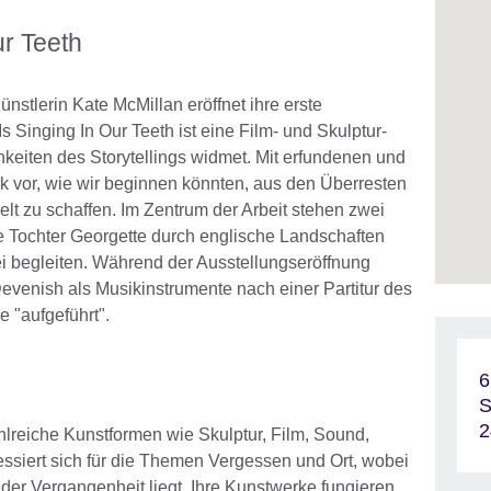
ur Teeth
stlerin Kate McMillan eröffnet ihre erste
Is Singing In Our Teeth ist eine Film- und Skulptur-
ichkeiten des Storytellings widmet. Mit erfundenen und
k vor, wie wir beginnen könnten, aus den Überresten
t zu schaffen. Im Zentrum der Arbeit stehen zwei
e Tochter Georgette durch englische Landschaften
rei begleiten. Während der Ausstellungseröffnung
evenish als Musikinstrumente nach einer Partitur des
 "aufgeführt".
6
S
2
hlreiche Kunstformen wie Skulptur, Film, Sound,
eressiert sich für die Themen Vergessen und Ort, wobei
 der Vergangenheit liegt. Ihre Kunstwerke fungieren