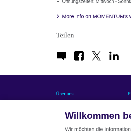
Öffnungszeiten: Mittwoch - Sonnt
More info on MOMENTUM's w
Teilen
Über uns
E
Abonnieren Sie unseren Newsletter
O
Chancengleichheit und Inklusion
U
Willkommen be
U
Unsere grüne Agenda
R
Stellenangebote
Wir möchten die Informatio