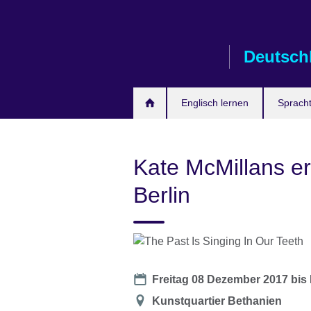
Skip
to
main
Deutsch
content
Englisch lernen
Spracht
Kate McMillans er
Berlin
Date
Freitag 08 Dezember 2017
bis
Location
Kunstquartier Bethanien