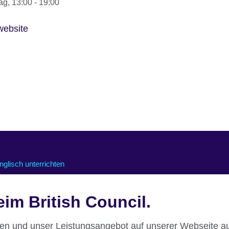
ag, 13:00 - 19:00
ebsite
nglisch unterrichten
nline-Kurse für Lehrkräfte
nterstützung für den Online-
im British Council.
nterricht
essourcen für den Unterricht
nen und unser Leistungsangebot auf unserer Webseite au