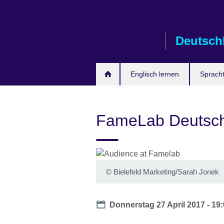
Skip
to
main
Deutsch
content
Englisch lernen
Spracht
FameLab Deutsch
©
Bielefeld Marketing/Sarah Jonek
Date
Donnerstag 27 April 2017 -
19: