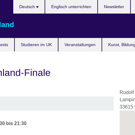
Sprache
Deutsch
Englisch unterrichten
Newsletter
auswählen
land
ests
Studieren im UK
Veranstaltungen
Kunst, Bildun
land-Finale
Rudolf
Lampin
33615
00
bis
21:30