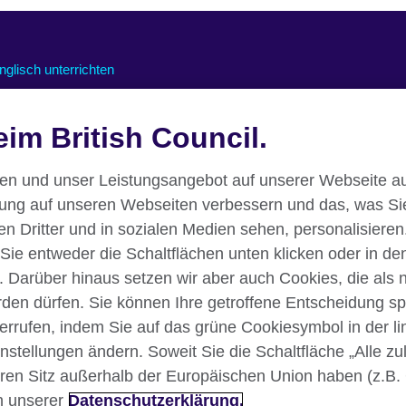
nglisch unterrichten
nline-Kurse für Lehrkräfte
nterstützung für den Online-
im British Council.
nterricht
essourcen für den Unterricht
nen und unser Leistungsangebot auf unserer Webseite au
rung auf unseren Webseiten verbessern und das, was Si
 Dritter und in sozialen Medien sehen, personalisieren.
 Sie entweder die Schaltflächen unten klicken oder in de
. Darüber hinaus setzen wir aber auch Cookies, die als
erden dürfen. Sie können Ihre getroffene Entscheidung sp
iderrufen, indem Sie auf das grüne Cookiesymbol in der l
instellungen ändern. Soweit Sie die Schaltfläche „Alle z
klärung
Nutzungsbedingungen
Your comments and complaints
Ihren Sitz außerhalb der Europäischen Union haben (z.B.
n unserer
Datenschutzerklärung.