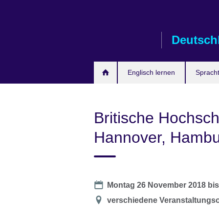
Skip
to
main
Deutsch
content
Englisch lernen
Spracht
Britische Hochsch
Hannover, Hambur
Date
Montag 26 November 2018
bi
Location
verschiedene Veranstaltungso