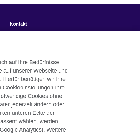
Kontakt
Facebook
Twitter
ch auf Ihre Bedürfnisse
YouTube
e auf unserer Webseite und
Instagram
 Hierfür benötigen wir Ihre
n Cookieeinstellungen Ihre
TikTok
 notwendige Cookies ohne
äter jederzeit ändern oder
inken unteren Ecke der
ulassen“ wählen, werden
Cookies
Sitemap
 Google Analytics). Weitere