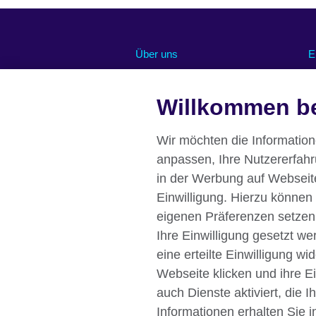
Über uns
E
Abonnieren Sie unseren Newsletter
O
Chancengleichheit und Inklusion
U
Willkommen be
U
Unsere grüne Agenda
R
Stellenangebote
Wir möchten die Informatio
Pressemitteilungen
anpassen, Ihre Nutzererfah
Eine Nachricht von unserer British
in der Werbung auf Webseiten
Council Direktorin Deutschland
Einwilligung. Hierzu können
Affiliate marketing
eigenen Präferenzen setzen
Ihre Einwilligung gesetzt w
eine erteilte Einwilligung w
Webseite klicken und ihre E
British Council global
Datenschutzer
auch Dienste aktiviert, die 
Impressum
Informationen erhalten Sie i