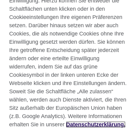
Einwilligung. Hierzu können Sie entweder die
Schaltflächen unten klicken oder in den
Cookieeinstellungen Ihre eigenen Präferenzen
Kontakt
setzen. Darüber hinaus setzen wir aber auch
Cookies, die als notwendige Cookies ohne Ihre
Facebook
Twitter
Einwilligung gesetzt werden dürfen. Sie können
YouTube
Instagram
Ihre getroffene Entscheidung später jederzeit
ändern oder eine erteilte Einwilligung
TikTok
widerrufen, indem Sie auf das grüne
Cookiesymbol in der linken unteren Ecke der
Webseite klicken und ihre Einstellungen ändern.
British Council global
Soweit Sie die Schaltfläche „Alle zulassen“
wählen, werden auch Dienste aktiviert, die Ihren
Datenschutzerklärung
Sitz außerhalb der Europäischen Union haben
Nutzungsbedingungen
(z.B. Google Analytics). Weitere Informationen
Your comments and complaints
erhalten Sie in unserer
Datenschutzerklärung.
Cookies
Sitemap