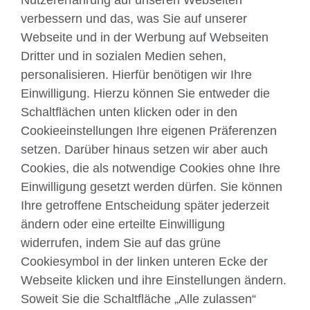
Nutzererfahrung auf unseren Webseiten
verbessern und das, was Sie auf unserer
Webseite und in der Werbung auf Webseiten
Dritter und in sozialen Medien sehen,
Über uns
personalisieren. Hierfür benötigen wir Ihre
Englisch unterrichten
Einwilligung. Hierzu können Sie entweder die
Schaltflächen unten klicken oder in den
Cookieeinstellungen Ihre eigenen Präferenzen
Kontakt
setzen. Darüber hinaus setzen wir aber auch
Cookies, die als notwendige Cookies ohne Ihre
Facebook
Twitter
Einwilligung gesetzt werden dürfen. Sie können
YouTube
Instagram
Ihre getroffene Entscheidung später jederzeit
ändern oder eine erteilte Einwilligung
TikTok
widerrufen, indem Sie auf das grüne
Cookiesymbol in der linken unteren Ecke der
Webseite klicken und ihre Einstellungen ändern.
British Council global
Soweit Sie die Schaltfläche „Alle zulassen“