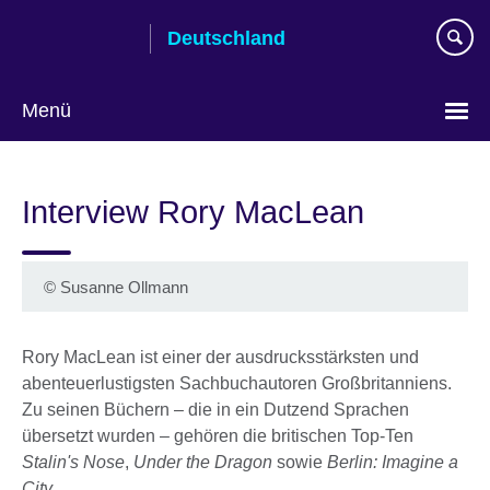
Skip
Deutschland
to
main
content
Menü
Sprache
auswählen
Interview Rory MacLean
© Susanne Ollmann
Rory MacLean ist einer der ausdrucksstärksten und
abenteuerlustigsten Sachbuchautoren Großbritanniens.
Zu seinen Büchern – die in ein Dutzend Sprachen
übersetzt wurden – gehören die britischen Top-Ten
Stalin's Nose
,
Under the Dragon
sowie
Berlin: Imagine a
City
.