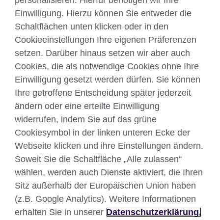
personalisieren. Hierfür benötigen wir Ihre
Englisch unterrichten
Einwilligung. Hierzu können Sie entweder die
Schaltflächen unten klicken oder in den
Cookieeinstellungen Ihre eigenen Präferenzen
Kontakt
setzen. Darüber hinaus setzen wir aber auch
Cookies, die als notwendige Cookies ohne Ihre
Facebook
Twitter
Einwilligung gesetzt werden dürfen. Sie können
YouTube
Instagram
Ihre getroffene Entscheidung später jederzeit
ändern oder eine erteilte Einwilligung
TikTok
widerrufen, indem Sie auf das grüne
Cookiesymbol in der linken unteren Ecke der
Webseite klicken und ihre Einstellungen ändern.
British Council global
Soweit Sie die Schaltfläche „Alle zulassen“
wählen, werden auch Dienste aktiviert, die Ihren
Datenschutzerklärung
Sitz außerhalb der Europäischen Union haben
Nutzungsbedingungen
(z.B. Google Analytics). Weitere Informationen
Your comments and complaints
erhalten Sie in unserer
Datenschutzerklärung.
Cookies