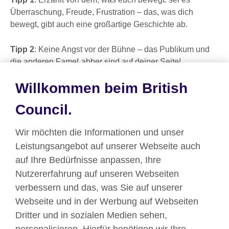
Überraschung, Freude, Frustration – das, was dich
bewegt, gibt auch eine großartige Geschichte ab.
Tipp 2
: Keine Angst vor der Bühne – das Publikum und
die anderen FameLabber sind auf deiner Seite!
Willkommen beim British
Tipp 3:
Look forward to the great people you will meet
and make use the contacts.
Council.
Danke, Michael!
Wir möchten die Informationen und unser
Leistungsangebot auf unserer Webseite auch
Worauf wartest du noch? Bewirb dich hier für
auf Ihre Bedürfnisse anpassen, Ihre
FameLab 202 in deiner Stadt!
Nutzererfahrung auf unseren Webseiten
verbessern und das, was Sie auf unserer
Webseite und in der Werbung auf Webseiten
Dritter und in sozialen Medien sehen,
Über uns