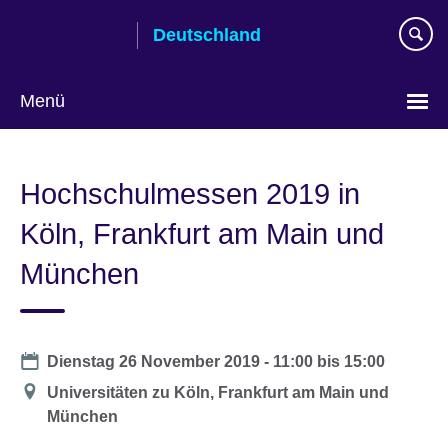
Skip
Deutschland
to
main
content
Menü
Sprache
auswählen
Hochschulmessen 2019 in
Köln, Frankfurt am Main und
München
Date
Dienstag 26 November 2019 -
11:00
bis
15:00
Location
Universitäten zu Köln, Frankfurt am Main und
München