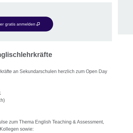
ier gratis anmelden
glischlehrkräfte
ehrkräfte an Sekundarschulen herzlich zum Open Day
1
ch)
pulse zum Thema English Teaching & Assessment,
 Kollegen sowie: