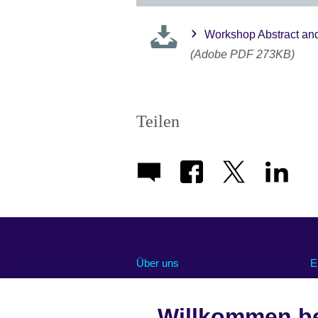
Workshop Abstract and
(Adobe PDF 273KB)
Teilen
Über uns
E
Abonnieren Sie unseren Newsletter
O
Chancengleichheit und Inklusion
U
Willkommen be