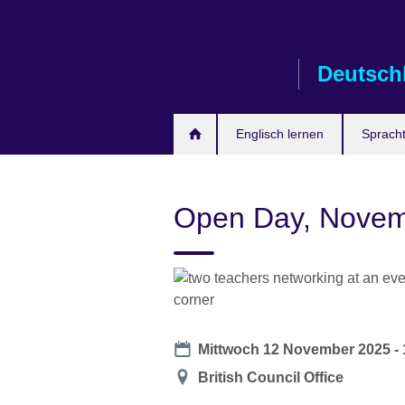
Skip
to
main
Deutsch
content
Englisch lernen
Spracht
Open Day, Novem
Date
Mittwoch 12 November 2025 -
Location
British Council Office