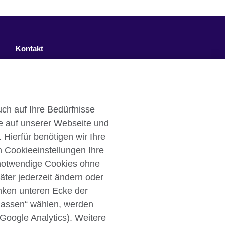
Kontakt
Facebook
Twitter
ch auf Ihre Bedürfnisse
YouTube
e auf unserer Webseite und
Instagram
 Hierfür benötigen wir Ihre
n Cookieeinstellungen Ihre
TikTok
 notwendige Cookies ohne
äter jederzeit ändern oder
inken unteren Ecke der
ulassen“ wählen, werden
Cookies
Sitemap
 Google Analytics). Weitere