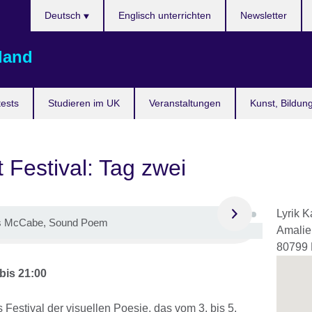
Sprache
Deutsch
Englisch unterrichten
Newsletter
auswählen
land
ests
Studieren im UK
Veranstaltungen
Kunst, Bildun
 Festival: Tag zwei
Lyrik K
s McCabe, Sound Poem
Amalie
80799
bis
21:00
es Festival der visuellen Poesie, das vom 3. bis 5.