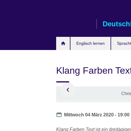
Skip
to
main
Deutsch
content
Englisch lernen
Spracht
Klang Farben Text
on
Chri
Date
Mittwoch 04 März 2020 -
19:00
Klang Farben Text
ist ein dreitägig