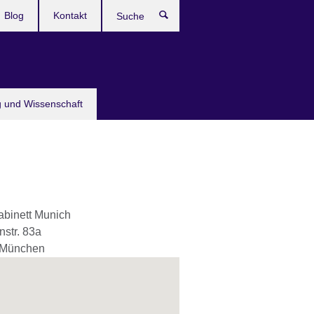
Blog
Kontakt
Suche
g und Wissenschaft
abinett Munich
SJ Fowler live writing at Rich Mix, London
nstr. 83a
München