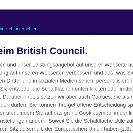
nglisch unterrichten
nline-Kurse für Lehrkräfte
nterstützung für den Online-
im British Council.
nterricht
essourcen für den Unterricht
nen und unser Leistungsangebot auf unserer Webseite au
rung auf unseren Webseiten verbessern und das, was Si
 Dritter und in sozialen Medien sehen, personalisieren.
 Sie entweder die Schaltflächen unten klicken oder in de
. Darüber hinaus setzen wir aber auch Cookies, die als
erden dürfen. Sie können Ihre getroffene Entscheidung sp
iderrufen, indem Sie auf das grüne Cookiesymbol in der l
instellungen ändern. Soweit Sie die Schaltfläche „Alle z
klärung
Nutzungsbedingungen
Your comments and complaints
Ihren Sitz außerhalb der Europäischen Union haben (z.B.