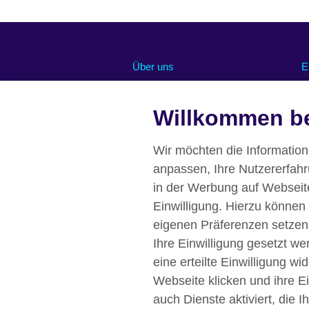
Über uns
E
Abonnieren Sie unseren Newsletter
O
Chancengleichheit und Inklusion
U
Willkommen be
U
Unsere grüne Agenda
R
Stellenangebote
Wir möchten die Informatio
Pressemitteilungen
anpassen, Ihre Nutzererfah
Eine Nachricht von unserer British
in der Werbung auf Webseiten
Council Direktorin Deutschland
Einwilligung. Hierzu können
Affiliate marketing
eigenen Präferenzen setzen
Ihre Einwilligung gesetzt w
eine erteilte Einwilligung w
Webseite klicken und ihre E
British Council global
Datenschutzer
auch Dienste aktiviert, die 
Impressum