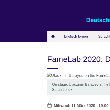
Skip
to
main
Deutsch
content
Englisch lernen
Spracht
FameLab 2020: D
On stage: Uladzimir Barayeu at the F
Sarah Jonek
Date
Mittwoch 11 März 2020 -
19:00