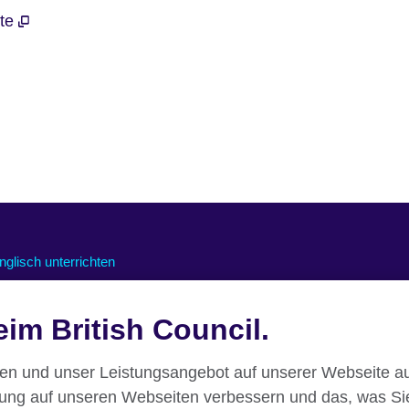
ite
nglisch unterrichten
nline-Kurse für Lehrkräfte
im British Council.
nterstützung für den Online-
nterricht
essourcen für den Unterricht
nen und unser Leistungsangebot auf unserer Webseite au
rung auf unseren Webseiten verbessern und das, was Si