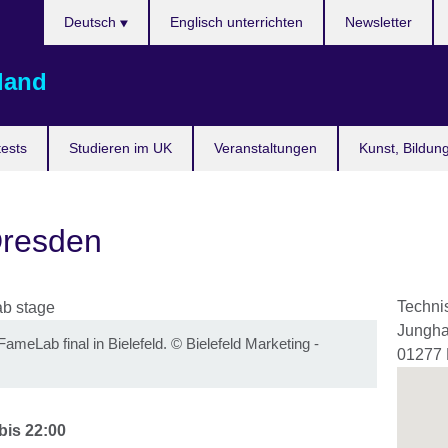
Sprache
Deutsch
Englisch unterrichten
Newsletter
auswählen
land
ests
Studieren im UK
Veranstaltungen
Kunst, Bildun
resden
Techn
Jungha
ameLab final in Bielefeld.
©
Bielefeld Marketing -
01277
bis
22:00