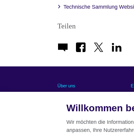
Technische Sammlung Webs
Teilen
Über uns
E
Abonnieren Sie unseren Newsletter
O
Willkommen be
Chancengleichheit und Inklusion
U
U
Unsere grüne Agenda
R
Stellenangebote
Wir möchten die Informatio
Pressemitteilungen
anpassen, Ihre Nutzererfah