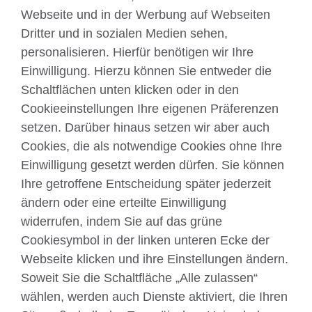
Webseite und in der Werbung auf Webseiten
Dritter und in sozialen Medien sehen,
Über uns
personalisieren. Hierfür benötigen wir Ihre
Englisch unterrichten
Einwilligung. Hierzu können Sie entweder die
Schaltflächen unten klicken oder in den
Cookieeinstellungen Ihre eigenen Präferenzen
Kontakt
setzen. Darüber hinaus setzen wir aber auch
Cookies, die als notwendige Cookies ohne Ihre
Facebook
Twitter
Einwilligung gesetzt werden dürfen. Sie können
YouTube
Instagram
Ihre getroffene Entscheidung später jederzeit
ändern oder eine erteilte Einwilligung
TikTok
widerrufen, indem Sie auf das grüne
Cookiesymbol in der linken unteren Ecke der
Webseite klicken und ihre Einstellungen ändern.
British Council global
Soweit Sie die Schaltfläche „Alle zulassen“
wählen, werden auch Dienste aktiviert, die Ihren
Datenschutzerklärung