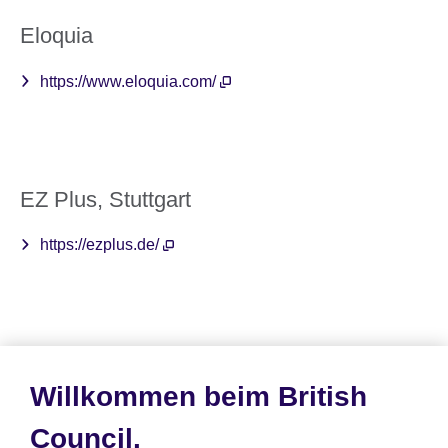
Eloquia
https://www.eloquia.com/
EZ Plus, Stuttgart
https://ezplus.de/
Sprachschule Avisa
Willkommen beim British
https://www.sb-avisa.de/
Council.