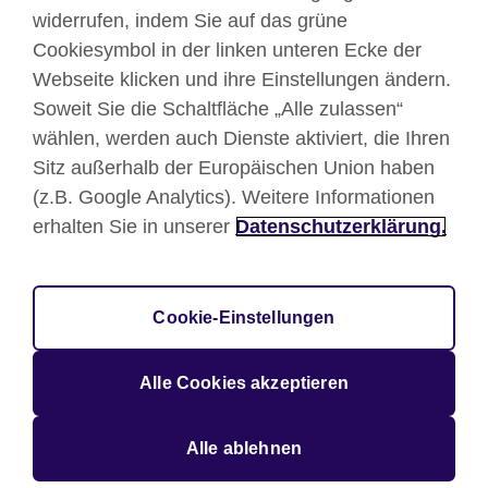
widerrufen, indem Sie auf das grüne
Cookiesymbol in der linken unteren Ecke der
Webseite klicken und ihre Einstellungen ändern.
British Council global
Soweit Sie die Schaltfläche „Alle zulassen“
wählen, werden auch Dienste aktiviert, die Ihren
Datenschutzerklärung
Sitz außerhalb der Europäischen Union haben
Nutzungsbedingungen
(z.B. Google Analytics). Weitere Informationen
Your comments and complaints
erhalten Sie in unserer
Datenschutzerklärung.
Cookies
Sitemap
Impressum
Cookie-Einstellungen
© 2026 British Council
Großbritanniens internationale Organisation für
Alle Cookies akzeptieren
Kulturbeziehungen und Bildungschancen. Registrierte
Wohltätigkeitsorganisation: 209131 (England und Wales)
SC037733 (Schottland).
Alle ablehnen