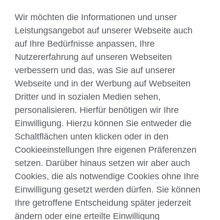
Wir möchten die Informationen und unser
Leistungsangebot auf unserer Webseite auch
Sind sie daran interessiert ein IELTS-Partner in
Deutschland zu werden?
Erfahren Sie mehr.
auf Ihre Bedürfnisse anpassen, Ihre
Nutzererfahrung auf unseren Webseiten
verbessern und das, was Sie auf unserer
Webseite und in der Werbung auf Webseiten
Dritter und in sozialen Medien sehen,
Über uns
personalisieren. Hierfür benötigen wir Ihre
Englisch unterrichten
Einwilligung. Hierzu können Sie entweder die
Schaltflächen unten klicken oder in den
Cookieeinstellungen Ihre eigenen Präferenzen
Kontakt
setzen. Darüber hinaus setzen wir aber auch
Cookies, die als notwendige Cookies ohne Ihre
Facebook
Twitter
Einwilligung gesetzt werden dürfen. Sie können
YouTube
Instagram
Ihre getroffene Entscheidung später jederzeit
ändern oder eine erteilte Einwilligung
TikTok