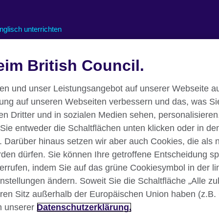
nglisch unterrichten
nline-Kurse für Lehrkräfte
im British Council.
nterstützung für den Online-
nterricht
essourcen für den Unterricht
nen und unser Leistungsangebot auf unserer Webseite au
rung auf unseren Webseiten verbessern und das, was Si
 Dritter und in sozialen Medien sehen, personalisieren.
 Sie entweder die Schaltflächen unten klicken oder in de
. Darüber hinaus setzen wir aber auch Cookies, die als
erden dürfen. Sie können Ihre getroffene Entscheidung sp
iderrufen, indem Sie auf das grüne Cookiesymbol in der l
instellungen ändern. Soweit Sie die Schaltfläche „Alle z
klärung
Nutzungsbedingungen
Your comments and complaints
Ihren Sitz außerhalb der Europäischen Union haben (z.B.
n unserer
Datenschutzerklärung.