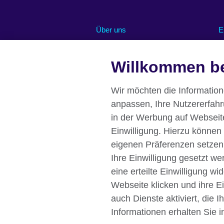
Über uns
E
Abonnieren Sie unseren Newsletter
O
Willkommen be
Chancengleichheit und Inklusion
U
U
Unsere grüne Agenda
R
Stellenangebote
Wir möchten die Informatio
Pressemitteilungen
anpassen, Ihre Nutzererfah
Eine Nachricht von unserer British
in der Werbung auf Webseiten
Council Direktorin Deutschland
Einwilligung. Hierzu können
Affiliate marketing
eigenen Präferenzen setzen
Ihre Einwilligung gesetzt w
eine erteilte Einwilligung w
Webseite klicken und ihre E
British Council global
Datenschutzer
auch Dienste aktiviert, die 
Impressum
Informationen erhalten Sie i