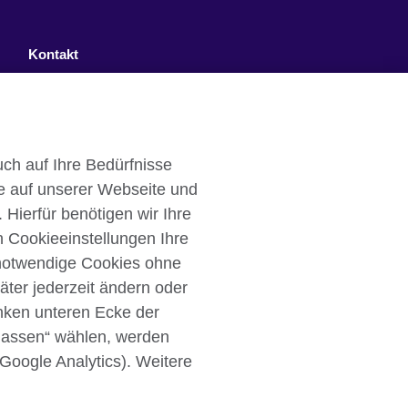
Kontakt
Facebook
Twitter
ch auf Ihre Bedürfnisse
YouTube
e auf unserer Webseite und
Instagram
 Hierfür benötigen wir Ihre
n Cookieeinstellungen Ihre
TikTok
 notwendige Cookies ohne
äter jederzeit ändern oder
inken unteren Ecke der
ulassen“ wählen, werden
Cookies
Sitemap
 Google Analytics). Weitere