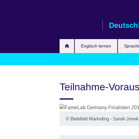
Skip
to
main
Deutsch
content
Englisch lernen
Spracht
Teilnahme-Vorau
©
Bielefeld Marketing - Sarah Jonek