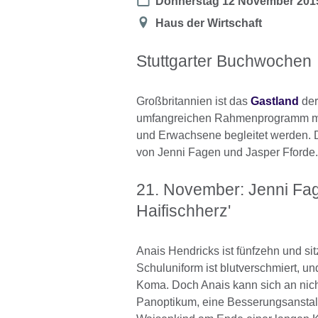
Date
Donnerstag 12 November 2015
Location
Haus der Wirtschaft
Stuttgarter Buchwochen
Großbritannien ist das
Gastland
der
umfangreichen Rahmenprogramm mit
und Erwachsene begleitet werden. D
von Jenni Fagen und Jasper Fforde.
21. November: Jenni Fag
Haifischherz'
Anais Hendricks ist fünfzehn und sit
Schuluniform ist blutverschmiert, un
Koma. Doch Anais kann sich an nicht
Panoptikum, eine Besserungsanstalt 