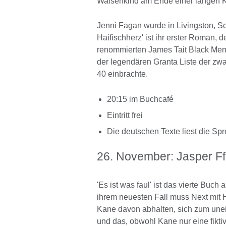
Waisenkind am Ende einer langen K
Jenni Fagan wurde in Livingston, S
Haifischherz' ist ihr erster Roman, 
renommierten James Tait Black Memor
der legendären Granta Liste der zwa
40 einbrachte.
20:15 im Buchcafé
Eintritt frei
Die deutschen Texte liest die Spre
26. November: Jasper Ffor
'Es ist was faul' ist das vierte Buc
ihrem neuesten Fall muss Next mit 
Kane davon abhalten, sich zum une
und das, obwohl Kane nur eine fikti