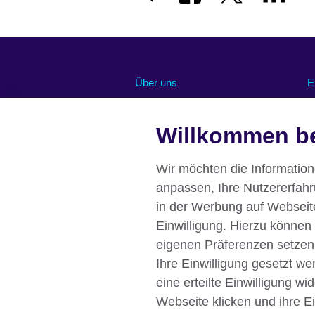
Über uns
E
Abonnieren Sie unseren Newsletter
O
Chancengleichheit und Inklusion
U
Willkommen be
U
Unsere grüne Agenda
R
Stellenangebote
Wir möchten die Informatio
Pressemitteilungen
anpassen, Ihre Nutzererfah
Eine Nachricht von unserer British
in der Werbung auf Webseiten
Council Direktorin Deutschland
Einwilligung. Hierzu können
Affiliate marketing
eigenen Präferenzen setzen
Ihre Einwilligung gesetzt w
eine erteilte Einwilligung w
Webseite klicken und ihre E
British Council global
Datenschutzer