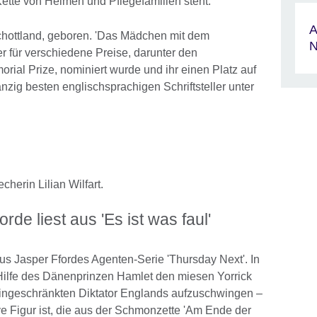
ette von Heimen und Pflegefamilien steht.
A
chottland, geboren. 'Das Mädchen mit dem
N
der für verschiedene Preise, darunter den
ial Prize, nominiert wurde und ihr einen Platz auf
nzig besten englischsprachigen Schriftsteller unter
cherin Lilian Wilfart.
de liest aus 'Es ist was faul'
h aus Jasper Ffordes Agenten-Serie 'Thursday Next'. In
Hilfe des Dänenprinzen Hamlet den miesen Yorrick
ingeschränkten Diktator Englands aufzuschwingen –
ve Figur ist, die aus der Schmonzette 'Am Ende der