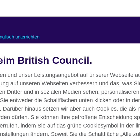
nglisch unterrichten
nline-Kurse für Lehrkräfte
nterstützung für den Online-
im British Council.
nterricht
essourcen für den Unterricht
nen und unser Leistungsangebot auf unserer Webseite au
rung auf unseren Webseiten verbessern und das, was Si
 Dritter und in sozialen Medien sehen, personalisieren.
 Sie entweder die Schaltflächen unten klicken oder in de
. Darüber hinaus setzen wir aber auch Cookies, die als
erden dürfen. Sie können Ihre getroffene Entscheidung sp
iderrufen, indem Sie auf das grüne Cookiesymbol in der l
instellungen ändern. Soweit Sie die Schaltfläche „Alle z
klärung
Nutzungsbedingungen
Your comments and complaints