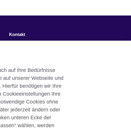
Kontakt
Facebook
Twitter
ch auf Ihre Bedürfnisse
YouTube
e auf unserer Webseite und
Instagram
 Hierfür benötigen wir Ihre
n Cookieeinstellungen Ihre
TikTok
 notwendige Cookies ohne
äter jederzeit ändern oder
inken unteren Ecke der
ulassen“ wählen, werden
Cookies
Sitemap