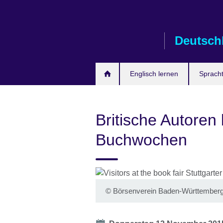
Skip
to
main
Deutsch
content
Englisch lernen
Spracht
Britische Autoren 
Buchwochen
©
Börsenverein Baden-Württember