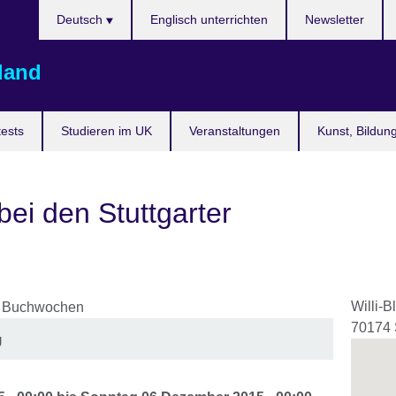
Sprache
Deutsch
Englisch unterrichten
Newsletter
auswählen
land
ests
Studieren im UK
Veranstaltungen
Kunst, Bildun
bei den Stuttgarter
Willi-B
70174
g