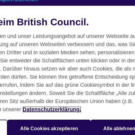
nline-Kurse für Lehrkräfte
im British Council.
nterstützung für den Online-
nterricht
essourcen für den Unterricht
nen und unser Leistungsangebot auf unserer Webseite au
rung auf unseren Webseiten verbessern und das, was Si
 Dritter und in sozialen Medien sehen, personalisieren.
 Sie entweder die Schaltflächen unten klicken oder in de
. Darüber hinaus setzen wir aber auch Cookies, die als
erden dürfen. Sie können Ihre getroffene Entscheidung sp
iderrufen, indem Sie auf das grüne Cookiesymbol in der l
instellungen ändern. Soweit Sie die Schaltfläche „Alle z
klärung
Nutzungsbedingungen
Your comments and complaints
Ihren Sitz außerhalb der Europäischen Union haben (z.B.
n unserer
Datenschutzerklärung.
tion für Kulturbeziehungen und Bildungschancen. Registrierte Wohltäti
Alle Cookies akzeptieren
Alle ablehne