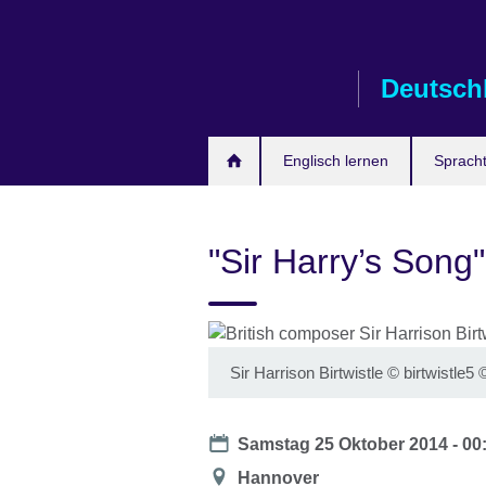
Skip
to
main
Deutsch
content
Englisch lernen
Spracht
"Sir Harry’s Song
Sir Harrison Birtwistle
©
birtwistle
Date
Samstag 25 Oktober 2014 - 00
Location
Hannover