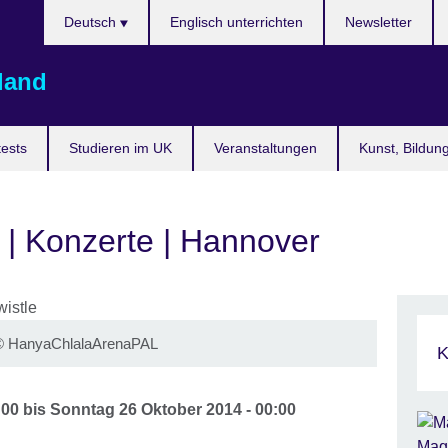
Sprache
Deutsch
Englisch unterrichten
Newsletter
auswählen
land
ests
Studieren im UK
Veranstaltungen
Kunst, Bildun
" | Konzerte | Hannover
5 © HanyaChlalaArenaPAL
K
:00
bis
Sonntag 26 Oktober 2014 - 00:00