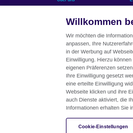
Abonnieren Sie unseren Newsletter
O
Willkommen be
Chancengleichheit und Inklusion
U
U
Unsere grüne Agenda
R
Stellenangebote
Wir möchten die Informatio
Pressemitteilungen
anpassen, Ihre Nutzererfah
Eine Nachricht von unserer British
in der Werbung auf Webseiten
Council Direktorin Deutschland
Einwilligung. Hierzu können
Affiliate marketing
eigenen Präferenzen setzen
Ihre Einwilligung gesetzt w
eine erteilte Einwilligung w
Webseite klicken und ihre E
British Council global
Datenschutzer
auch Dienste aktiviert, die 
Impressum
Informationen erhalten Sie i
© 2026 British Council
Großbritanniens internationale Organisa
Cookie-Einstellungen
Wales) SC037733 (Schottland).