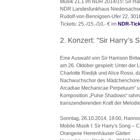
Musik 21.1 im NDR 2014/15: Sir Har
NDR Landesfunkhaus Niedersachse
Rudolf-von-Bennigsen-Ufer 22, 30
Tickets: 25,-/15,-/10,- € im
NDR-Tic
2. Konzert: "Sir Harry’
Eine Auswahl von Sir Harrison Bir
am 26. Oktober gespielt: Unter der 
Charlotte Riedijk und Alice Rossi,
Nachwuchschor des Mädchenchores 
Arcadiae Mechanicae Perpetuum“ un
Komposition „Pulse Shadows“ rahme
transzendierenden Kraft der Melodie
Sonntag, 26.10.2014, 19:00, Hanno
Mobile Musik I: Sir Harry's Song –
Orangerie Herrenhäuser Gärten