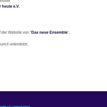
nnover
r heute e.V.
f der Website von "
Das neue Ensemble
".
ncil unterstützt.
nglisch unterrichten