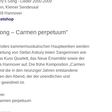
ry's Song - Lieder 2000-2009
n, Kleiner Sendesaal
169 Hannover
ketshop
s Song – Carmen perpetuum"
twistles kammermusikalischen Hauptwerken werden
Leitung von Stefan Asbury treten Sängerinnen wie
 das Kuss Quartett, das Neue Ensemble sowie der
Hannover auf. Die frühe Komposition „Carmen
d die in den neunziger Jahren entstandene
n den Abend, der der unendlichen und
 gewidmet ist.
ver
 Carmen perpetuum