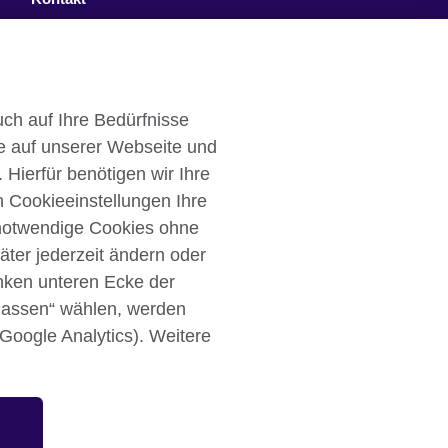
Facebook
Twitter
ch auf Ihre Bedürfnisse
YouTube
e auf unserer Webseite und
Instagram
 Hierfür benötigen wir Ihre
n Cookieeinstellungen Ihre
TikTok
 notwendige Cookies ohne
äter jederzeit ändern oder
inken unteren Ecke der
ulassen“ wählen, werden
Cookies
Sitemap
 Google Analytics). Weitere
gkeitsorganisation: 209131 (England und
n