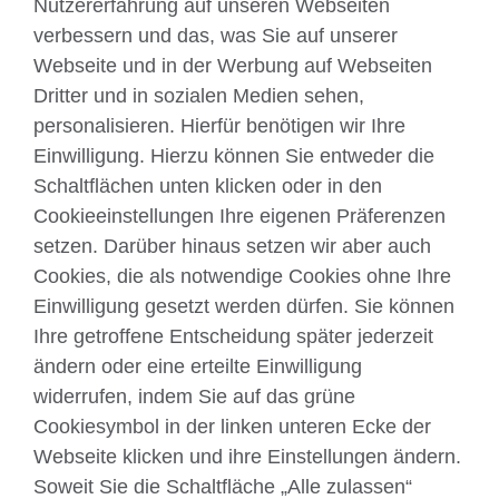
Nutzererfahrung auf unseren Webseiten
verbessern und das, was Sie auf unserer
Webseite und in der Werbung auf Webseiten
Dritter und in sozialen Medien sehen,
Über uns
personalisieren. Hierfür benötigen wir Ihre
Englisch unterrichten
Einwilligung. Hierzu können Sie entweder die
Schaltflächen unten klicken oder in den
Cookieeinstellungen Ihre eigenen Präferenzen
Kontakt
setzen. Darüber hinaus setzen wir aber auch
Cookies, die als notwendige Cookies ohne Ihre
Facebook
Twitter
Einwilligung gesetzt werden dürfen. Sie können
YouTube
Instagram
Ihre getroffene Entscheidung später jederzeit
ändern oder eine erteilte Einwilligung
TikTok
widerrufen, indem Sie auf das grüne
Cookiesymbol in der linken unteren Ecke der
Webseite klicken und ihre Einstellungen ändern.
British Council global
Soweit Sie die Schaltfläche „Alle zulassen“