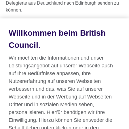
Delegierte aus Deutschland nach Edinburgh senden zu
können.
Der nächste Edinburgh Showcase findet von
Montag,
dem 19. bis Samstag, dem 24. August 2019 statt.
Willkommen beim British
Council.
Teilen
Wir möchten die Informationen und unser
Leistungsangebot auf unserer Webseite auch
auf Ihre Bedürfnisse anpassen, Ihre
Nutzererfahrung auf unseren Webseiten
verbessern und das, was Sie auf unserer
Webseite und in der Werbung auf Webseiten
Dritter und in sozialen Medien sehen,
Über uns
personalisieren. Hierfür benötigen wir Ihre
Englisch unterrichten
Einwilligung. Hierzu können Sie entweder die
Schaltflächen unten klicken oder in den