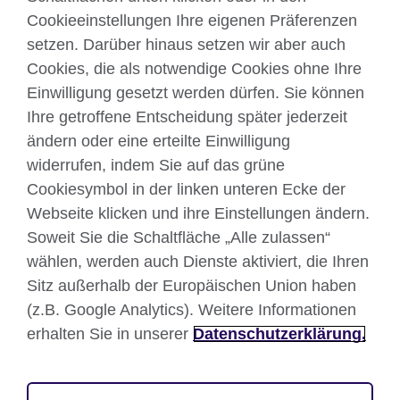
Cookieeinstellungen Ihre eigenen Präferenzen
Kontakt
setzen. Darüber hinaus setzen wir aber auch
Cookies, die als notwendige Cookies ohne Ihre
Facebook
Twitter
Einwilligung gesetzt werden dürfen. Sie können
YouTube
Instagram
Ihre getroffene Entscheidung später jederzeit
ändern oder eine erteilte Einwilligung
TikTok
widerrufen, indem Sie auf das grüne
Cookiesymbol in der linken unteren Ecke der
Webseite klicken und ihre Einstellungen ändern.
British Council global
Soweit Sie die Schaltfläche „Alle zulassen“
wählen, werden auch Dienste aktiviert, die Ihren
Datenschutzerklärung
Sitz außerhalb der Europäischen Union haben
Nutzungsbedingungen
(z.B. Google Analytics). Weitere Informationen
Your comments and complaints
erhalten Sie in unserer
Datenschutzerklärung.
Cookies
Sitemap
Impressum