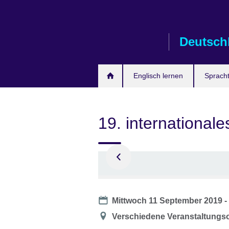
Skip
to
main
Deutsch
content
Englisch lernen
Spracht
19. internationales 
hite
Date
Mittwoch 11 September 2019 -
Location
Verschiedene Veranstaltungsor