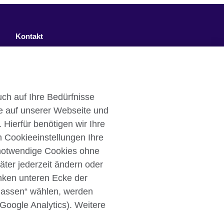
Kontakt
Facebook
Twitter
ch auf Ihre Bedürfnisse
YouTube
e auf unserer Webseite und
Instagram
 Hierfür benötigen wir Ihre
n Cookieeinstellungen Ihre
TikTok
 notwendige Cookies ohne
äter jederzeit ändern oder
inken unteren Ecke der
ulassen“ wählen, werden
Cookies
Sitemap
 Google Analytics). Weitere