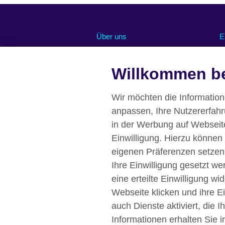
Über uns
E
Abonnieren Sie unseren Newsletter
O
Willkommen be
Chancengleichheit und Inklusion
U
U
Unsere grüne Agenda
R
Stellenangebote
Wir möchten die Informatio
Pressemitteilungen
anpassen, Ihre Nutzererfah
Eine Nachricht von unserer British
in der Werbung auf Webseiten
Council Direktorin Deutschland
Einwilligung. Hierzu können
Affiliate marketing
eigenen Präferenzen setzen
Ihre Einwilligung gesetzt w
eine erteilte Einwilligung w
Webseite klicken und ihre E
British Council global
Datenschutzer
auch Dienste aktiviert, die 
Impressum
Informationen erhalten Sie i