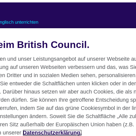
nglisch unterrichten
nline-Kurse für Lehrkräfte
im British Council.
nterstützung für den Online-
nterricht
essourcen für den Unterricht
nen und unser Leistungsangebot auf unserer Webseite au
rung auf unseren Webseiten verbessern und das, was Si
 Dritter und in sozialen Medien sehen, personalisieren.
 Sie entweder die Schaltflächen unten klicken oder in de
. Darüber hinaus setzen wir aber auch Cookies, die als
erden dürfen. Sie können Ihre getroffene Entscheidung sp
iderrufen, indem Sie auf das grüne Cookiesymbol in der l
instellungen ändern. Soweit Sie die Schaltfläche „Alle z
klärung
Nutzungsbedingungen
Your comments and complaints
Ihren Sitz außerhalb der Europäischen Union haben (z.B.
n unserer
Datenschutzerklärung.