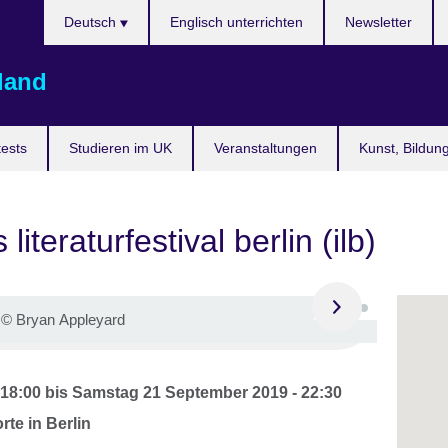
Sprache
Deutsch
Englisch unterrichten
Newsletter
auswählen
land
ests
Studieren im UK
Veranstaltungen
Kunst, Bildun
literaturfestival berlin (ilb)
©
Bryan Appleyard
 18:00
bis
Samstag 21 September 2019 - 22:30
te in Berlin